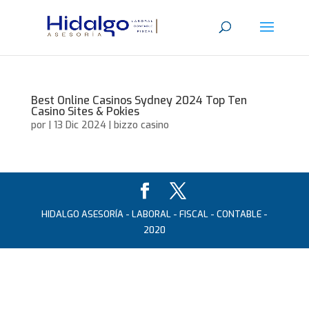
Best Online Casinos Sydney 2024 Top Ten
Casino Sites & Pokies
por
|
13 Dic 2024
|
bizzo casino
HIDALGO ASESORÍA - LABORAL - FISCAL - CONTABLE -
2020