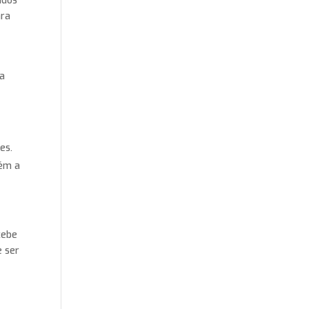
idos
ara
da
es.
ém a
cebe
e ser