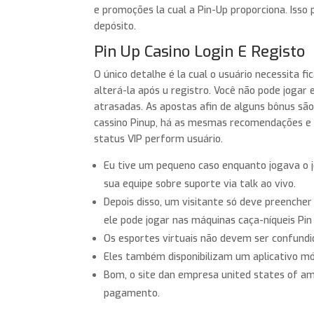
e promoções la cual a Pin-Up proporciona. Isso
depósito.
Pin Up Casino Login E Registo
O único detalhe é la cual o usuário necessita 
alterá-la após u registro. Você não pode jogar
atrasadas. As apostas afin de alguns bônus são
cassino Pinup, há as mesmas recomendações e 
status VIP perform usuário.
Eu tive um pequeno caso enquanto jogava o j
sua equipe sobre suporte via talk ao vivo.
Depois disso, um visitante só deve preencher
ele pode jogar nas máquinas caça-níqueis Pi
Os esportes virtuais não devem ser confundi
Eles também disponibilizam um aplicativo mó
Bom, o site dan empresa united states of ame
pagamento.