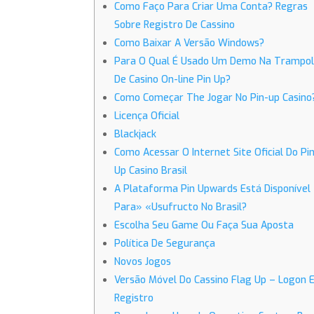
Como Faço Para Criar Uma Conta? Regras
Sobre Registro De Cassino
Como Baixar A Versão Windows?
Para O Qual É Usado Um Demo Na Trampol
De Casino On-line Pin Up?
Como Começar The Jogar No Pin-up Casino
Licença Oficial
Blackjack
Como Acessar O Internet Site Oficial Do Pi
Up Casino Brasil
A Plataforma Pin Upwards Está Disponível
Para» «Usufructo No Brasil?
Escolha Seu Game Ou Faça Sua Aposta
Política De Segurança
Novos Jogos
Versão Móvel Do Cassino Flag Up – Logon 
Registro