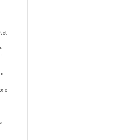
ível
no
o
om
to e
de