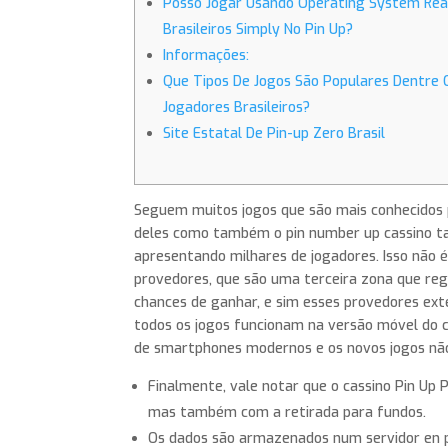
Posso Jogar Usando Operating System Rea
Brasileiros Simply No Pin Up?
Informações:
Que Tipos De Jogos São Populares Dentre 
Jogadores Brasileiros?
Site Estatal De Pin-up Zero Brasil
Seguem muitos jogos que são mais conhecidos p
deles como também o pin number up cassino tais
apresentando milhares de jogadores. Isso não é
provedores, que são uma terceira zona que reg
chances de ganhar, e sim esses provedores ext
todos os jogos funcionam na versão móvel do c
de smartphones modernos e os novos jogos não
Finalmente, vale notar que o cassino Pin Up
mas também com a retirada para fundos.
Os dados são armazenados num servidor en pa