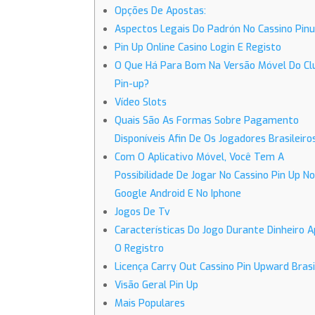
Opções De Apostas:
Aspectos Legais Do Padrón No Cassino Pin
Pin Up Online Casino Login E Registo
O Que Há Para Bom Na Versão Móvel Do Cl
Pin-up?
Vídeo Slots
Quais São As Formas Sobre Pagamento
Disponíveis Afin De Os Jogadores Brasileiro
Com O Aplicativo Móvel, Você Tem A
Possibilidade De Jogar No Cassino Pin Up N
Google Android E No Iphone
Jogos De Tv
Características Do Jogo Durante Dinheiro 
O Registro
Licença Carry Out Cassino Pin Upward Brasi
Visão Geral Pin Up
Mais Populares