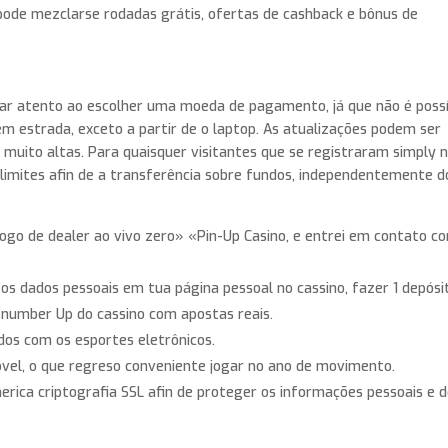
 pode mezclarse rodadas grátis, ofertas de cashback e bônus de
ficar atento ao escolher uma moeda de pagamento, já que não é poss
 em estrada, exceto a partir de o laptop. As atualizações podem ser
 muito altas. Para quaisquer visitantes que se registraram simply 
limites afin de a transferência sobre fundos, independentemente d
ogo de dealer ao vivo zero» «Pin-Up Casino, e entrei em contato c
 os dados pessoais em tua página pessoal no cassino, fazer 1 depósi
n number Up do cassino com apostas reais.
dos com os esportes eletrônicos.
vel, o que regreso conveniente jogar no ano de movimento.
rica criptografia SSL afin de proteger os informações pessoais e 