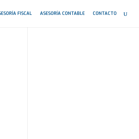
SESORÍA FISCAL
ASESORÍA CONTABLE
CONTACTO