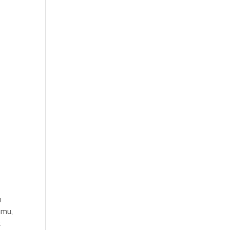
ı
umu,
k