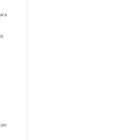
para
li
Coin