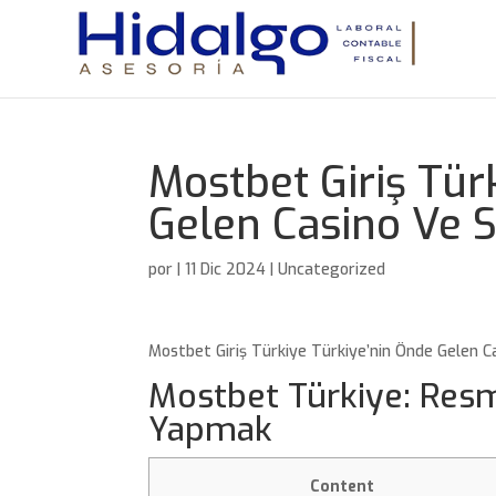
Mostbet Giriş Tür
Gelen Casino Ve S
por
|
11 Dic 2024
|
Uncategorized
Mostbet Giriş Türkiye Türkiye’nin Önde Gelen C
Mostbet Türkiye: Resmi
Yapmak
Content