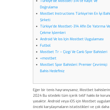
Türkiye’de Mostbet-314’te Kayıt Ve
Doğrulama
Mostbet Instructions Türkiye’nin En İyi Bah
Şirketi
Türkiye’de Mostbet-314 Afin De Yatırma V
Çekme İşlemleri
Android Ve Ios Için Mostbet Uygulaması
Futbol
Mostbet Tr – Çizgi Ve Canlı Spor Bahisleri
«mostbet
Mostbet Spor Bahisleri: Premier Çevrimiçi
Bahis Hedefiniz
Eğer bir tenis hayranıysanız, Mostbet bahisleri
2024 Bu sitedeki tüm içerik telif hakkı ile korun
yasaktır. Android veya iOS için Mostbet uygulam
önceki karşılaşmaların istatistikleri ve çok dah