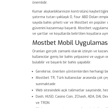
önemlidir.
Kumar alışkanlıklarınızın kontrolünü kaybettiği
yatırma tutarı yaklaşık 0, four ABD Doları emp
sayıda bahis şirketi var ve Mostbet en popüler o
güvenini kazanmayı başardı. Mostbet uygulamas
ve şartlar ve koşullarda belirtilen koşullara uym
Mostbet Mobil Uygulaması
Oranları gerçek zamanlı olarak izleyin ve kaza
kullanıcılar geniş bir bahis yelpazesi ve uygun o
bulabilir ve başarılı bir bahis yapabilir.
Gerekirse, önerilen yöntemlerden herhangi biri
Mostbet TR, Türk kullanıcılar arasında çok çeş
sunmaktadır.
Web sitesindeki açık talimatlar sayesinde, hesa
Dash, HUSD, Casino Coin, ZChash, ADA, DAI, D
ve TRON.