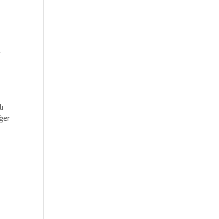
e
.
lı
iğer