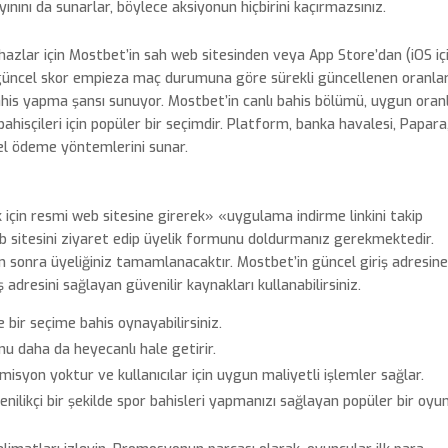
yayınını da sunarlar, böylece aksiyonun hiçbirini kaçırmazsınız.
hazlar için Mostbet’in sah web sitesinden veya App Store’dan (iOS iç
, güncel skor empieza maç durumuna göre sürekli güncellenen oranla
bahis yapma şansı sunuyor. Mostbet’in canlı bahis bölümü, uygun oranl
bahisçileri için popüler bir seçimdir. Platform, banka havalesi, Papara
özel ödeme yöntemlerini sunar.
için resmi web sitesine girerek» «uygulama indirme linkini takip
eb sitesini ziyaret edip üyelik formunu doldurmanız gerekmektedir.
kten sonra üyeliğiniz tamamlanacaktır. Mostbet’in güncel giriş adresin
 adresini sağlayan güvenilir kaynakları kullanabilirsiniz.
bir seçime bahis oynayabilirsiniz.
 daha da heyecanlı hale getirir.
omisyon yoktur ve kullanıcılar için uygun maliyetli işlemler sağlar.
nilikçi bir şekilde spor bahisleri yapmanızı sağlayan popüler bir oyu