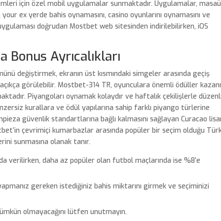
mleri için özel mobil uygulamalar sunmaktadır. Uygulamalar, masa
ın your ex yerde bahis oynamasını, casino oyunlarını oynamasını ve
uygulaması doğrudan Mostbet web sitesinden indirilebilirken, iOS
a Bonus Ayrıcalıkları
rümünü değiştirmek, ekranın üst kısmındaki simgeler arasında geçiş
açıkça görülebilir. Mostbet-314 TR, oyunculara önemli ödüller kaza
ktadır. Piyangoları oynamak kolaydır ve haftalık çekilişlerle düzenl
benzersiz kurallara ve ödül yapılarına sahip farklı piyango türlerine
empieza güvenlik standartlarına bağlı kalmasını sağlayan Curacao lisa
tbet’in çevrimiçi kumarbazlar arasında popüler bir seçim olduğu Tür
erini sunmasına olanak tanır.
da verilirken, daha az popüler olan futbol maçlarında ise %8’e
 yapmanız gereken istediğiniz bahis miktarını girmek ve seçiminizi
 mümkün olmayacağını lütfen unutmayın.