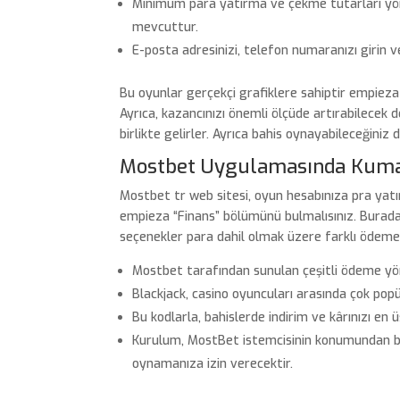
Minimum para yatırma ve çekme tutarları yönt
mevcuttur.
E-posta adresinizi, telefon numaranızı girin ve
Bu oyunlar gerçekçi grafiklere sahiptir empieza
Ayrıca, kazancınızı önemli ölçüde artırabilecek d
birlikte gelirler. Ayrıca bahis oynayabileceğiniz
Mostbet Uygulamasında Kum
Mostbet tr web sitesi, oyun hesabınıza pra yatırma
empieza “Finans” bölümünü bulmalısınız. Burada
seçenekler para dahil olmak üzere farklı ödeme
Mostbet tarafından sunulan çeşitli ödeme yönt
Blackjack, casino oyuncuları arasında çok popü
Bu kodlarla, bahislerde indirim ve kârınızı en 
Kurulum, MostBet istemcisinin konumundan b
oynamanıza izin verecektir.