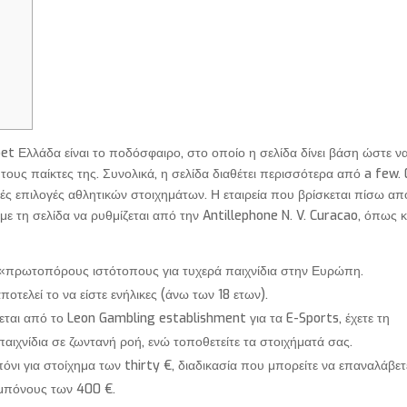
et Ελλάδα είναι το ποδόσφαιρο, στο οποίο η σελίδα δίνει βάση ώστε ν
τους παίκτες της. Συνολικά, η σελίδα διαθέτει περισσότερα από a few.
ές επιλογές αθλητικών στοιχημάτων. Η εταιρεία που βρίσκεται πίσω απ
, με τη σελίδα να ρυθμίζεται από την Antillephone N. V. Curacao, όπως κ
» «πρωτοπόρους ιστότοπους για τυχερά παιχνίδια στην Ευρώπη.
τελεί το να είστε ενήλικες (άνω των 18 ετων).
εται από το Leon Gambling establishment για τα E-Sports, έχετε τη
ιχνίδια σε ζωντανή ροή, ενώ τοποθετείτε τα στοιχήματά σας.
όνι για στοίχημα των thirty €, διαδικασία που μπορείτε να επαναλάβετ
 μπόνους των 400 €.