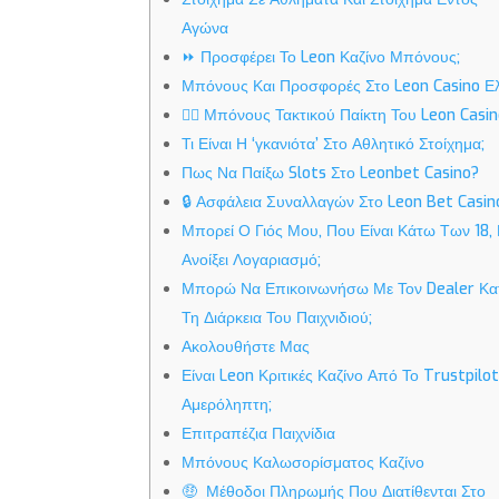
Αγώνα
⏩ Προσφέρει Το Leon Καζίνο Μπόνους;
Μπόνους Και Προσφορές Στο Leon Casino Ε
🕵🏻 Μπόνους Τακτικού Παίκτη Του Leon Casi
Τι Είναι Η ‘γκανιότα’ Στο Αθλητικό Στοίχημα;
Πως Να Παίξω Slots Στο Leonbet Casino?
🔒 Ασφάλεια Συναλλαγών Στο Leon Bet Casin
Μπορεί Ο Γιός Μου, Που Είναι Κάτω Των 18,
Ανοίξει Λογαριασμό;
Μπορώ Να Επικοινωνήσω Με Τον Dealer Κα
Τη Διάρκεια Του Παιχνιδιού;
Ακολουθήστε Μας
Είναι Leon Κριτικές Καζίνο Από Το Trustpilo
Αμερόληπτη;
Επιτραπέζια Παιχνίδια
Μπόνους Καλωσορίσματος Καζίνο
🤑 Μέθοδοι Πληρωμής Που Διατίθενται Στο