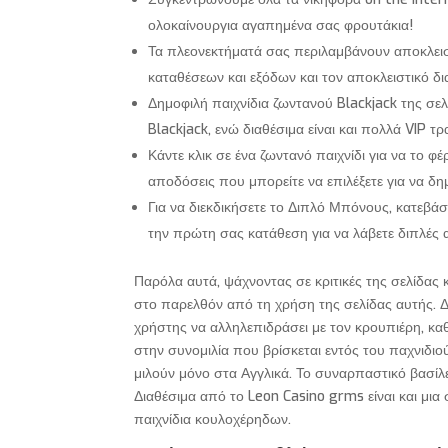
ολοκαίνουργια αγαπημένα σας φρουτάκια!
Τα πλεονεκτήματά σας περιλαμβάνουν αποκλεισ
καταθέσεων και εξόδων και τον αποκλειστικό δι
Δημοφιλή παιχνίδια ζωντανού Blackjack της σελί
Blackjack, ενώ διαθέσιμα είναι και πολλά VIP τ
Κάντε κλικ σε ένα ζωντανό παιχνίδι για να το φέ
αποδόσεις που μπορείτε να επιλέξετε για να δη
Για να διεκδικήσετε το Διπλό Μπόνους, κατεβά
την πρώτη σας κατάθεση για να λάβετε διπλές 
Παρόλα αυτά, ψάχνοντας σε κριτικές της σελίδας 
στο παρελθόν από τη χρήση της σελίδας αυτής. Δ
χρήστης να αλληλεπιδράσει με τον κρουπιέρη, κα
στην συνομιλία που βρίσκεται εντός του παχνιδιού
μιλούν μόνο στα Αγγλικά. Το συναρπαστικό βασίλει
Διαθέσιμα από το Leon Casino grms είναι και μι
παιχνίδια κουλοχέρηδων.