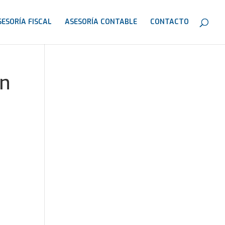
SESORÍA FISCAL
ASESORÍA CONTABLE
CONTACTO
in