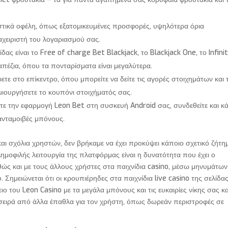
τικά οφέλη, όπως εξατομικευμένες προσφορές, υψηλότερα όρια
αχειριστή του λογαριασμού σας.
δας είναι το Free of charge Bet Blackjack, το Blackjack One, το Infini
ραπέζια, όπου τα πονταρίσματα είναι μεγαλύτερα.
ρετε στο επίκεντρο, όπου μπορείτε να δείτε τις αγορές στοιχημάτων και τ
μιουργήσετε το κουπόνι στοιχήματός σας.
στε την εφαρμογή Leon Bet στη συσκευή Android σας, συνδεθείτε και κ
ανταμοιβές μπόνους.
και σχόλια χρηστών, δεν βρήκαμε να έχει προκύψει κάποιο σχετικό ζήτη
ημοφιλής λειτουργία της πλατφόρμας είναι η δυνατότητα που έχει ο
θώς και με τους άλλους χρήστες στα παιχνίδια casino, μέσω μηνυμάτων
. Σημειώνεται ότι οι κρουπιέρηδες στα παιχνίδια live casino της σελίδα
ο του Leon Casino με τα μεγάλα μπόνους και τις ευκαιρίες νίκης σας κα
α σειρά από άλλα έπαθλα για τον χρήστη, όπως δωρεάν περιστροφές σε