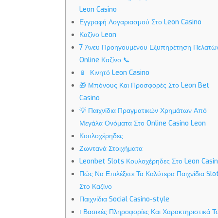
Leon Casino
Εγγραφή Λογαριασμού Στο Leon Casino
Καζίνο Leon
7 Άνευ Προηγουμένου Εξυπηρέτηση Πελατώ
Online Καζίνο 📞
📱 Κινητό Leon Casino
🎁 Μπόνους Και Προσφορές Στο Leon Bet
Casino
💡 Παιχνίδια Πραγματικών Χρημάτων Από
Μεγάλα Ονόματα Στο Online Casino Leon
Κουλοχέρηδες
Ζωντανά Στοιχήματα
Leonbet Slots Κουλοχέρηδες Στο Leon Casi
Πώς Να Επιλέξετε Τα Καλύτερα Παιχνίδια Slo
Στο Καζίνο
Παιχνίδια Social Casino-style
ℹ️ Βασικές Πληροφορίες Και Χαρακτηριστικά Τ