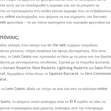
όλα αυτά, για να ολοκληρωθεί η εγγραφή σας και να μπορείτε να
έπει να προσκομίσετε στη σελίδα κάποια έγγραφα που να επιβεβαιώνου
ους online κουλοχέρηδες που ψάχνετε σε ένα εύχρηστο, νέο δικτυακό
web φρουτάκια – τα για πάντα αγαπημένα σας κορυφαία φρουτάκια και
πόνους;
εγάλες αλλαγές στον κόσμο των on the web τυχερών παιχνιδιών,
ράστια μπόνους, πλήρη ασφάλεια και άψογη εξυπηρέτηση.. Είτε είστε
έος, το Leon Casino σας προσκαλεί να δείτε με τα μάτια σας ένα βασίλε
ονται με ασυναγώνιστες αποδόσεις. Σχετικά με τα παιχνίδια ζωντανής
 το Instant Roulette, Rate Roulette, Lightning Roulette και Salon Pri
carat, ξεχωρίζουν τίτλοι όπως το Squeeze Baccarat, το Zero Commissi
arat.
ο Leon Casino, έβαλε ως στόχο να γίνει ένα από τα καλύτερα online
Guess, το ελάχιστο ποσό ανάληψης είναι τα 10 € σχεδόν σε όλες τις
ρονται συγκεκριμένα όρια μέγιστης ανάληψης από την πλατφόρμα.