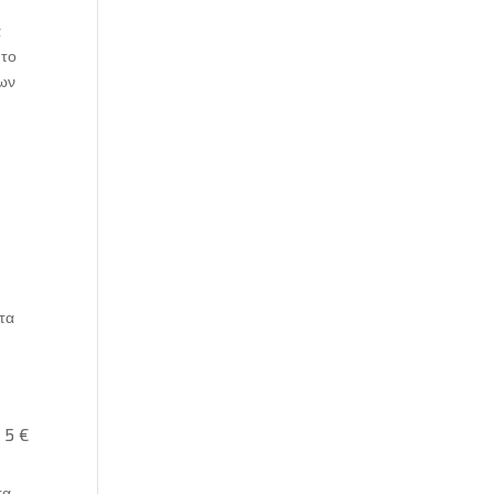
α
 το
των
 τα
 5 €
τα