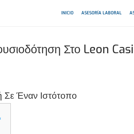
INICIO
ASESORÍA LABORAL
A
ουσιοδότηση Στο Leon Cas
κή Σε Έναν Ιστότοπο
α