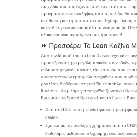
παιχνίδια που παρέχονται από τον ιστότοπο. Παρ
πραγματοποιείτε αναλήψεις από τη σελίδα, θα πρ
διεύθυνση και τη ταυτότητα σας. Έχουμε όλους τ
καζίνο! Συγκεντρώνουμε όλα τα νικηφόρα on the 
ολοκαίνουργια αγαπημένα σας φρουτάκια!
⏩ Προσφέρει Το Leon Καζίνο Μ
Από την ίδρυσή του, το Leon Casino έχει κάνει μ
προσφέροντας μια μεγάλη ποικιλία παιχνιδιών, τε
σκληροπυρηνικός παίκτης είτε κάποιος που είναι ν
συναρπαστικών εμπειριών παιχνιδιού που συνδυάζ
ρουλέτας διαθέσιμοι στη σελίδα είναι τίτλοι όπως
Roulette. Αν μιλάμε για παιχνίδια ζωντανού Bac
Baccarat, το Speed Baccarat και το Classic Bacc
Από το 2007 που εμφανίστηκε για πρώτη φορά τ
casino.
Σχετικά με την ανάληψη χρημάτων από το Leon 
διαθέσιμες μεθόδους πληρωμής, ενώ δεν αναφέ