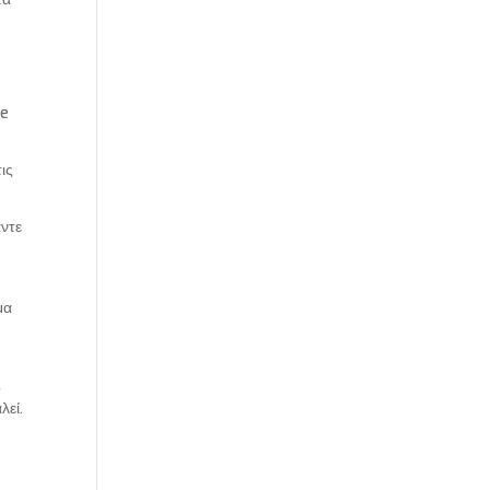
te
ις
άντε
μα
ς
λεί.