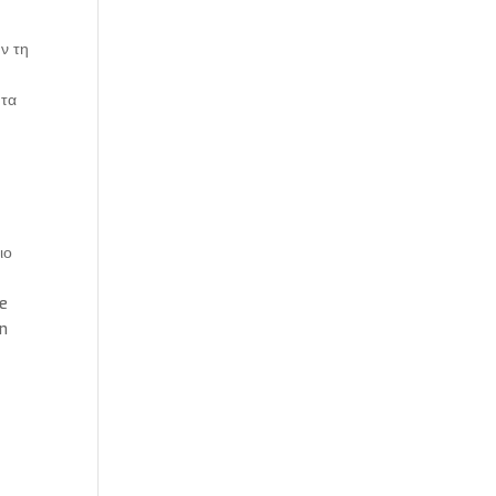
ν τη
 τα
ιο
ve
on