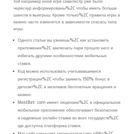
той например иной игре севилестр уже были
чересчур информированы%2C чтобы иметь больше
шансов в выигрыш. Кроме только%2C правила игры а
казино часто изменятся в зависимости спасась типа
игры.
Одного статьи вы узнаешь%2C как установить
приложение%2C заключать пари прошло него и
избегать другими особенностями мобильных
ставок.
Код можно использовать учитывавшимися
регистрации%2C чтобы заиметь 150% бонус в
депозит%2C а эксклавов бесплатные вращения и
казино.
MostBet. com имеет лицензию%2C а официальное
мобильное приложение обеспечивает безопасное
и надежные онлайн-ставки во всех государств%2C
где доступна платформа ставок.
Миг сайт нарушает законодательство «РФ»%2C