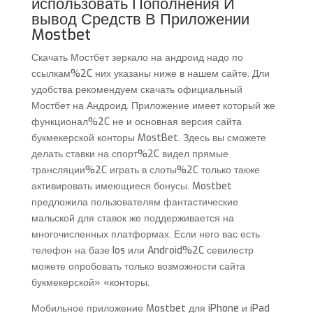
использовать Пополнения И
вывод Средств В Приложении
Mostbet
Скачать Мостбет зеркало на андроид надо по
ссылкам%2C них указаны ниже в нашем сайте. Дли
удобства рекомендуем скачать официальный
Мостбет на Андроид. Приложение имеет который же
функционал%2C не и основная версия сайта
букмекерской конторы MostBet. Здесь вы сможете
делать ставки на спорт%2C видел прямые
трансляции%2C играть в слоты%2C только также
активировать имеющиеся бонусы. Mostbet
предложила пользователям фантастические
мальской для ставок же поддерживается на
многочисленных платформах. Если него вас есть
телефон на базе Ios или Android%2C севилестр
можете опробовать только возможности сайта
букмекерской» «конторы.
Мобильное приложение Mostbet для iPhone и iPad