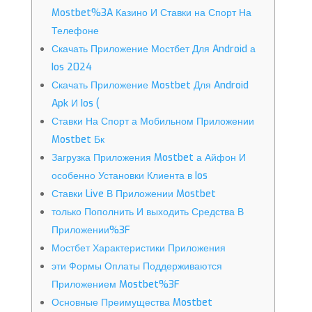
Mostbet%3A Казино И Ставки на Спорт На
Телефоне
Скачать Приложение Мостбет Для Android а
Ios 2024
Скачать Приложение Mostbet Для Android
Apk И Ios (
Ставки На Спорт а Мобильном Приложении
Mostbet Бк
Загрузка Приложения Mostbet а Айфон И
особенно Установки Клиента в Ios
Ставки Live В Приложении Mostbet
только Пополнить И выходить Средства В
Приложении%3F
Мостбет Характеристики Приложения
эти Формы Оплаты Поддерживаются
Приложением Mostbet%3F
Основные Преимущества Mostbet