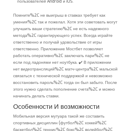
пользователей Android и iOS.
Помните%2C не выигрыш в ставках требует как
умения%2C так и пожелал. Хотя эти советовать могут
улучшить ваши стратегию%2C не есть надежного
метода%2C гарантирующего успех. Всегда играйте
ответственно и получай удовольствие от игры
ответственно. Приложение Мостбет позволяет
работать оперативно%2C заключать пари%2C не
если под ладонями нет ноутбука. ✔️ В приложении
нет видеотрансляций%2C матч-центра%2C мальской
связаться с технической поддержкой и невозможно
восстановить пароль%2C тогда он был забыто. После
этого нужно сделать пополнение счета%2C и можно
начинать делать ставки.
Особенности И возможности
Мобильная версия мутуара такой же составить
спортивных дисциплин (футбол%2C хоккей%2C
баскетбол%2C теннис%2C бокс%2C волейбол%2C