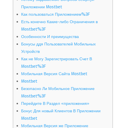
Приложении Mostbet
Как пользоваться Приложением%3F
Есть конечно Какие-либо Ограничения в
Mostbet%3F
Особенности И преимущества
Бонусы ддя Пользователей Мобильных
Устройств
Как не Могу Зарегистрировать Счет В
Mostbet%3F
Мобильная Версия Сайта Mostbet
Mostbet
Безопасно Ли Мобильное Приложение
Mostbet%3F
Перейдите В Раздел «приложения»
Бонус Для новый Клиентов В Приложении
Mostbet
Мобильная Версия же Приложение