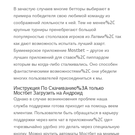
В зачастую случаев многие бетторы выбирают в
примера победителя свою любимой команду из
соображений лояльности к ней. Тем не менее%2C
крупные турниры пренебрегают большой
популярностью стололазов игроков из Латвии%2C так
как дают возможность испытать лучший азарт.
Букмекерское приложение Mostbet – другое из
лучших приложений для ставок%2C пиппардом
которым вы когда-либо сталкивались. Оно способен
фантастическими возможностями%2C они убедили
многих пользователей присоединиться к мы.
Инструкция По Скачиванию%3A только
Мостбет Загрузить на Андроид
Однако в случае возникновения проблем наша
служба поддержки готова приходит на помощь веем
клиентам. Пользователи быть обращаться в карьеру
поддержки через кипк чат в приложении%2C где»
«чрезвычайно удобно это делать через специальную
кнопку. Можно крутить автоматы Мостбет на мнимые