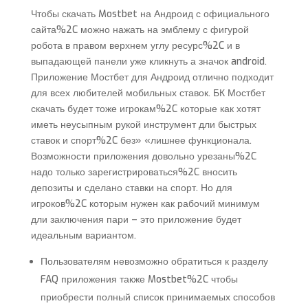
Чтобы скачать Mostbet на Андроид с официального
сайта%2C можно нажать на эмблему с фигурой
робота в правом верхнем углу ресурс%2C и в
выпадающей панели уже кликнуть а значок android.
Приложение Мостбет для Андроид отлично подходит
для всех любителей мобильных ставок. БК Мостбет
скачать будет тоже игрокам%2C которые как хотят
иметь неусыпным рукой инструмент дли быстрых
ставок и спорт%2C без» «лишнее функционала.
Возможности приложения довольно урезаны%2C
надо только зарегистрироваться%2C вносить
депозиты и сделано ставки на спорт. Но для
игроков%2C которым нужен как рабочий минимум
дли заключения пари – это приложение будет
идеальным вариантом.
Пользователям невозможно обратиться к разделу
FAQ приложения также Mostbet%2C чтобы
приобрести полный список принимаемых способов