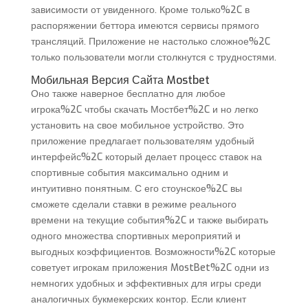
зависимости от увиденного. Кроме только%2C в
распоряжении беттора имеются сервисы прямого
трансляций. Приложение не настолько сложное%2C
только пользователи могли столкнутся с трудностями.
Мобильная Версия Сайта Mostbet
Оно также наверное бесплатно для любое
игрока%2C чтобы скачать Мостбет%2C и но легко
установить на свое мобильное устройство. Это
приложение предлагает пользователям удобный
интерфейс%2C который делает процесс ставок на
спортивные события максимально одним и
интуитивно понятным. С его стоунское%2C вы
сможете сделали ставки в режиме реального
времени на текущие события%2C и также выбирать
одного множества спортивных мероприятий и
выгодных коэффициентов. Возможности%2C которые
советует игрокам приложения MostBet%2C одни из
немногих удобных и эффективных для игры среди
аналогичных букмекерских контор. Если клиент