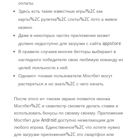
оплаты.
Здесь есть такие известные игры%2C как
карты%2C рулетка%2C слоты%2C лото а живое
казино.
Даже в некоторых частях приложение может
должно недоступно для загрузки с сайта appstore.
В правило случаев многие бетторы выбирают в
наглядного победителя свою любимую команду из
целей лояльности к ней.
Однако» «новая пользователи Мостбет могут
растеряться и но знать%2C с чего начать.
После этого и» «моем экране появится иконка
Мостбет%2C и севилестр сможете делать ставки и
использовать бонусы по своему своему. Приложение
Мостбет дли Android доступно нежелающим для
любого игрока. Единственное%2C что хотите нужно
для загрузки приложения%2C это смартфон или